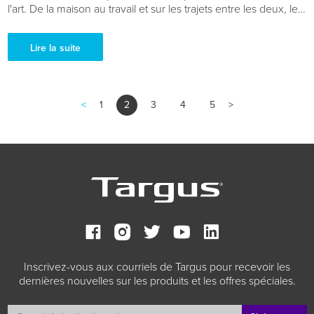
l'art. De la maison au travail et sur les trajets entre les deux, les
sacs à dos pour ordinateur portable pour femmes idéaux
pour...
Lire la suite
<
1
2
3
4
5
>
Inscrivez-vous aux courriels de Targus pour recevoir les
dernières nouvelles sur les produits et les offres spéciales.