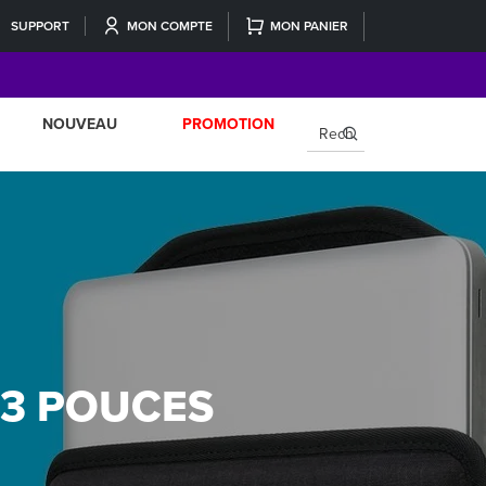
SUPPORT
MON COMPTE
MON PANIER
NOUVEAU
PROMOTION
×
13 POUCES