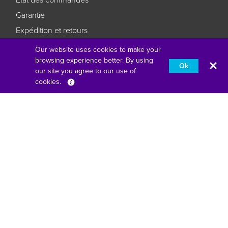
État des commandes
Garantie
Expédition et retours
FAQ
Our website uses cookies to make your
browsing experience better. By using
Plan du site
Ok
our site you agree to our use of
cookies.
Français
Entreprises
Accueil entreprises
Se connecter sans complexité
L'éducation réimaginée
Faites en sorte que vos affaires restent des affaires
Fourth Floor, One London Road, Staines-Upon-Thames,
Angleterre, TW18 4EX