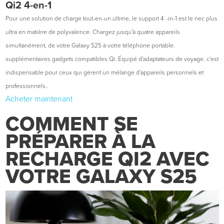
Qi2 4-en-1
Pour une solution de charge tout-en-un ultime, le support 4
-in-1 est le nec plus
ultra en matière de polyvalence. Chargez jusqu'à quatre appareils
simultanément, de votre Galaxy S25 à votre téléphone portable.
supplémentaires
gadgets compatibles Qi. Équipé d'adaptateurs de voyage,
c'est
indispensable pour ceux qui gèrent un mélange d'appareils personnels et
professionnels.
.
Acheter maintenant
COMMENT SE
PRÉPARER À LA
RECHARGE QI2
AVEC
VOTRE GALAXY S25