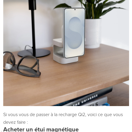
Si vous
vous
de passer à la recharge Qi2,
voici
ce que vous
devez faire :
Acheter un étui magnétique