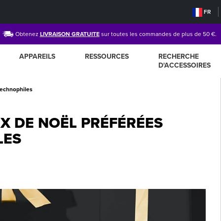
FR
Obtenez
LIVRAISON GRATUITE
sur toutes les commandes de plus de 50 €.
APPAREILS
RESSOURCES
RECHERCHE
D'ACCESSOIRES
technophiles
X DE NOËL PRÉFÉRÉES
LES