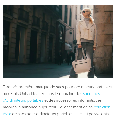
Targus®, première marque de sacs pour ordinateurs portables
aux États-Unis et leader dans le domaine des
sacoches
d'ordinateurs portables
et des accessoires informatiques
mobiles, a annoncé aujourd'hui le lancement de sa
collection
Ávila
de sacs pour ordinateurs portables chics et polyvalents