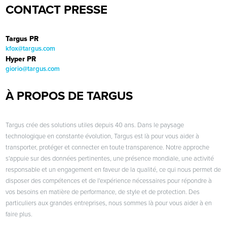
CONTACT PRESSE
Targus PR
kfox@targus.com
Hyper PR
giorio@targus.com
À PROPOS DE TARGUS
Targus crée des solutions utiles depuis 40 ans. Dans le paysage
technologique en constante évolution, Targus est là pour vous aider à
transporter, protéger et connecter en toute transparence. Notre approche
s'appuie sur des données pertinentes, une présence mondiale, une activité
responsable et un engagement en faveur de la qualité, ce qui nous permet de
disposer des compétences et de l'expérience nécessaires pour répondre à
vos besoins en matière de performance, de style et de protection. Des
particuliers aux grandes entreprises, nous sommes là pour vous aider à en
faire plus.