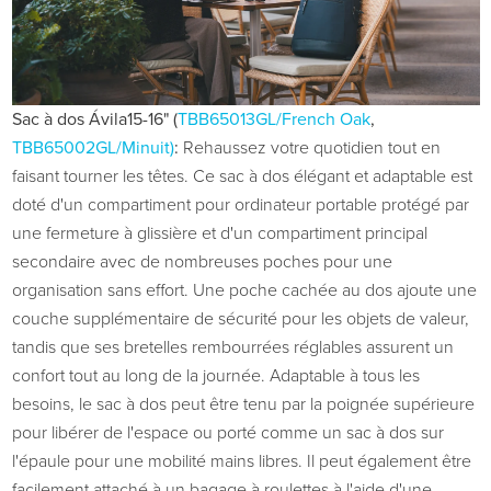
Sac à dos
Ávila
15-16" (
TBB65013GL/French Oak
,
TBB65002GL/Minuit
)
:
Rehaussez votre quotidien tout en
faisant tourner les têtes. Ce sac à dos élégant et adaptable est
doté d'un compartiment pour ordinateur portable protégé par
une fermeture à glissière et d'un compartiment principal
secondaire avec de nombreuses poches pour une
organisation sans effort. Une poche cachée au dos ajoute une
couche supplémentaire de sécurité pour les objets de valeur,
tandis que ses bretelles rembourrées réglables assurent un
confort tout au long de la journée. Adaptable à tous les
besoins, le sac à dos peut être tenu par la poignée supérieure
pour libérer de l'espace ou porté comme un sac à dos sur
l'épaule pour une mobilité mains libres. Il peut également être
facilement attaché à un bagage à roulettes à l'aide d'une