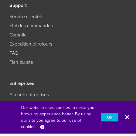
Support
Service clientèle
État des commandes
Garantie
Expédition et retours
FAQ
Plan du site
Entreprises
Accueil entreprises
Se connecter sans complexité
Our website uses cookies to make your
L'éducation réimaginée
browsing experience better. By using
Ok
our site you agree to our use of
Faites en sorte que vos affaires restent des affaires
cookies.
Français