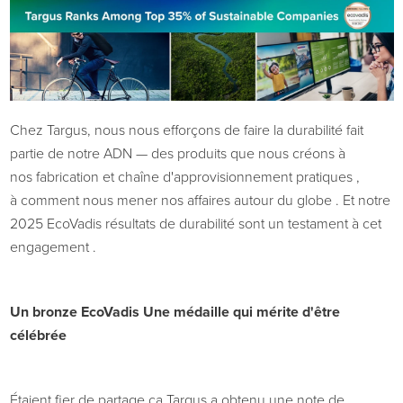
Chez Targus,
nous nous efforçons de
faire
la durabilité fait
partie de notre ADN
—
des produits que nous créons
à
nos
fabrication et
chaîne d'approvisionnement
pratiques
,
à
comment
nous
mener nos affaires
autour du globe
.
Et
notre
2025
EcoVadis
résultats de durabilité
sont
un testament
à
cet
engagement
.
Un bronze
EcoVadis
Une médaille qui mérite d'être
célébrée
Étaient
fier de
partage ça
Targus a obtenu une note de