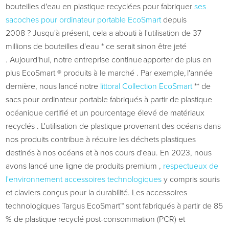
bouteilles d'eau en plastique recyclées pour fabriquer
ses
sacoches pour ordinateur portable EcoSmart
depuis
2008 ?
Jusqu'à présent, cela a abouti à
l'utilisation de
37
millions de bouteilles d'eau
*
ce serait
sinon
être jeté
.
Aujourd'hui,
notre
entreprise
continue
apporter
de plus en
plus
EcoSmart
®
produits à
le marché
. Par exemple,
l'année
dernière,
nous
lancé notre
littoral
Collection EcoSmart
**
de
sacs pour ordinateur portable fabriqués à partir de plastique
océanique certifié
et un pourcentage élevé de matériaux
recyclés
. L'utilisation de plastique provenant des océans dans
nos produits contribue à réduire les déchets plastiques
destinés à nos océans et à nos cours d'eau. En 2023, nous
avons lancé
une ligne de produits premium
,
respectueux de
l'environnement
accessoires technologiques
y compris
souris
et claviers conçus pour la durabilité.
Les accessoires
technologiques Targus EcoSmart™ sont fabriqués à partir de 85
% de plastique recyclé post-consommation (PCR) et