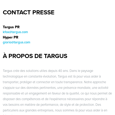
CONTACT PRESSE
Targus PR
kfox@targus.com
Hyper PR
giorio@targus.com
À PROPOS DE TARGUS
Targus crée des solutions utiles depuis 40 ans. Dans le paysage
technologique en constante évolution, Targus est là pour vous aider à
transporter, protéger et connecter en toute transparence. Notre approche
s'appuie sur des données pertinentes, une présence mondiale, une activité
responsable et un engagement en faveur de la qualité, ce qui nous permet de
disposer des compétences et de l'expérience nécessaires pour répondre à
vos besoins en matière de performance, de style et de protection. Des
particuliers aux grandes entreprises, nous sommes là pour vous aider à en