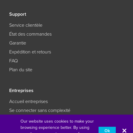
Support
Service clientèle
État des commandes
Garantie
Expédition et retours
FAQ
Plan du site
Entreprises
Accueil entreprises
Se connecter sans complexité
L'éducation réimaginée
Our website uses cookies to make your
browsing experience better. By using
Faites en sorte que vos affaires restent des affaires
Ok