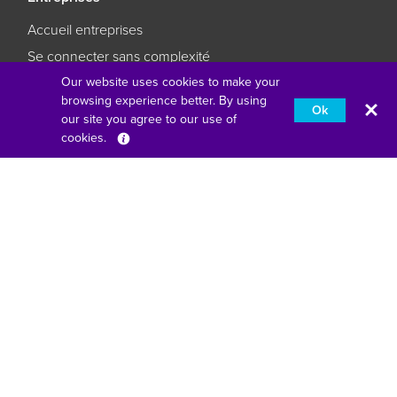
Accueil entreprises
Se connecter sans complexité
L'éducation réimaginée
Our website uses cookies to make your
browsing experience better. By using
Faites en sorte que vos affaires restent des affaires
Ok
our site you agree to our use of
cookies.
Français
Fourth Floor, One London Road, Staines-Upon-Thames,
Angleterre, TW18 4EX
american express
pomme payer
google pay
klarna
master
paypal
unionpay
visa