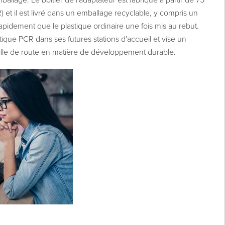
ballage. Le boîtier de l'adaptateur est fabriqué à partir de 75
et il est livré dans un emballage recyclable, y compris un
pidement que le plastique ordinaire une fois mis au rebut.
tique PCR dans ses futures stations d'accueil et vise un
ille de route en matière de développement durable.