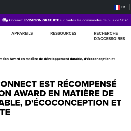
FR
Obtenez
LIVRAISON GRATUITE
sur toutes les commandes de plus de 50 €.
APPAREILS
RESSOURCES
RECHERCHE
D'ACCESSOIRES
vation Award en matière de développement durable, d'écoconception et
CONNECT EST RÉCOMPENSÉ
ION AWARD EN MATIÈRE DE
BLE, D'ÉCOCONCEPTION ET
NTE