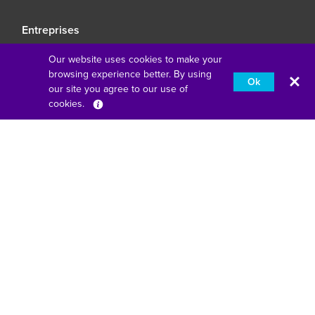
Entreprises
Accueil entreprises
Our website uses cookies to make your
browsing experience better. By using
Se connecter sans complexité
Ok
our site you agree to our use of
L'éducation réimaginée
cookies.
Français
Faites en sorte que vos affaires restent des affaires
Fourth Floor, One London Road, Staines-Upon-Thames,
Angleterre, TW18 4EX
american express
pomme payer
google pay
klarna
master
paypal
unionpay
visa