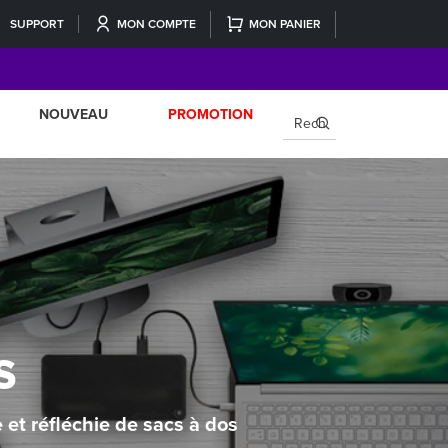
SUPPORT
MON COMPTE
MON PANIER
NOUVEAU
PROMOTION
×
S
 et réfléchie de sacs à dos