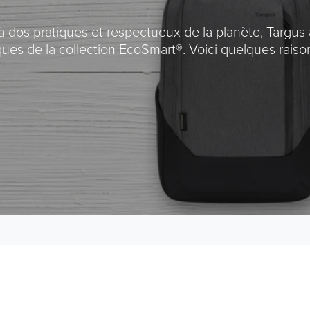
 dos pratiques et respectueux de la planète, Targus a
ues de la collection EcoSmart®. Voici quelques raiso