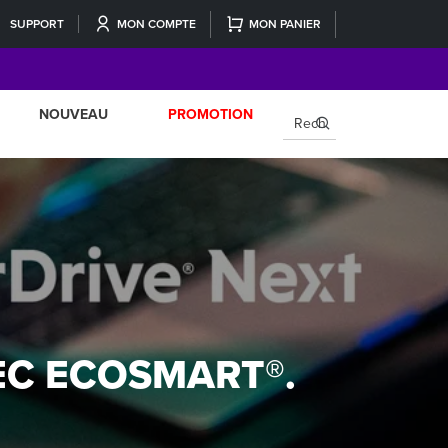
SUPPORT
MON COMPTE
MON PANIER
NOUVEAU
PROMOTION
×
EC ECOSMART®.