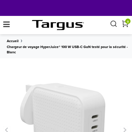
×
0
Accueil
Chargeur de voyage HyperJuice® 100 W USB-C GaN testé pour la sécurité -
Blanc
LIVRAISON
sur toutes les commandes de plus de 50
Obtenez
GRATUITE
€.