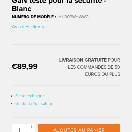
GaN testé pour la sécurité -
Blanc
NUMÉRO DE MODÈLE :
HJ1002WHWWGL
Avis des clients
LIVRAISON GRATUITE
POUR
€89,99
Traduction manquante : fr.products.product.regular_price
LES COMMANDES DE 50
EUROS OU PLUS
Fiche technique
Guide de l'utilisateur
+
AJOUTER AU PANIER