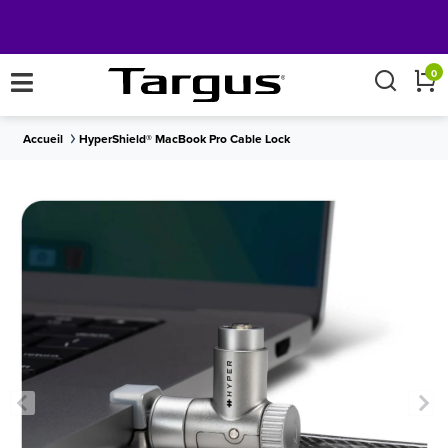
×
0
Accueil
HyperShield® MacBook Pro Cable Lock
LIVRAISON
sur toutes les commandes de plus de 50
Obtenez
GRATUITE
€.