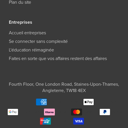
Plan du site
Entreprises
Accueil entreprises
Se connecter sans complexité
L'éducation réimaginée
Faites en sorte que vos affaires restent des affaires
Fourth Floor, One London Road, Staines-Upon-Thames,
Angleterre, TW18 4EX
american express
pomme payer
google pay
klarna
master
paypal
unionpay
visa