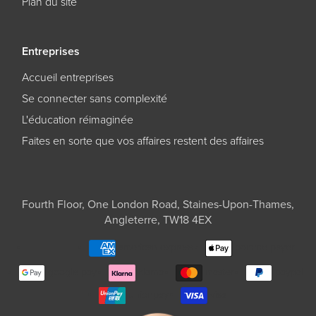
Plan du site
Entreprises
Accueil entreprises
Se connecter sans complexité
L'éducation réimaginée
Faites en sorte que vos affaires restent des affaires
Fourth Floor, One London Road, Staines-Upon-Thames,
Angleterre, TW18 4EX
american express
pomme payer
google pay
klarna
master
paypal
unionpay
visa