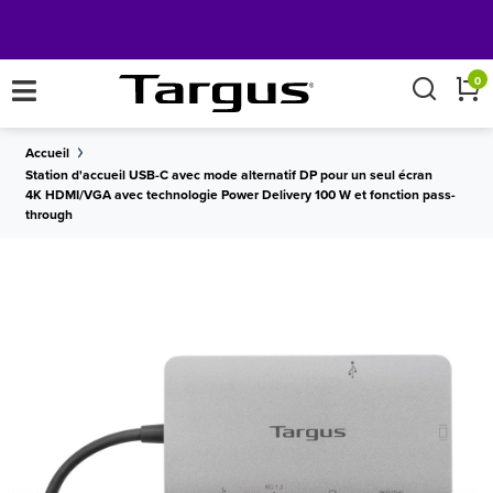
×
0
Accueil
Station d'accueil USB-C avec mode alternatif DP pour un seul écran
4K HDMI/VGA avec technologie Power Delivery 100 W et fonction pass-
through
LIVRAISON
sur toutes les commandes de plus de 50
Obtenez
GRATUITE
€.