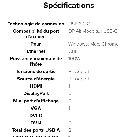
Spécifications
Technologie de connexion
USB 3.2 G1
Compatibilité du port
DP Alt Mode sur USB-C
d'accueil
Pour
Windows, Mac, Chrome
Ethernet
Oui
Puissance maximale de
100W
l'hôte
Tensions de sortie
Passeport
Source d'énergie
Passeport
HDMI
1
DisplayPort
0
Mini port d'affichage
0
VGA
1
DVI-D
0
DVI-I
0
Total des ports USB A
2