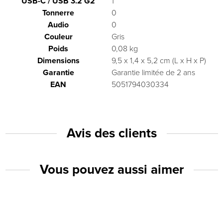
USB-C / USB 3.2 G2
1
Tonnerre
0
Audio
0
Couleur
Gris
Poids
0,08 kg
Dimensions
9,5 x 1,4 x 5,2 cm (L x H x P)
Garantie
Garantie limitée de 2 ans
EAN
5051794030334
Avis des clients
Vous pouvez aussi aimer