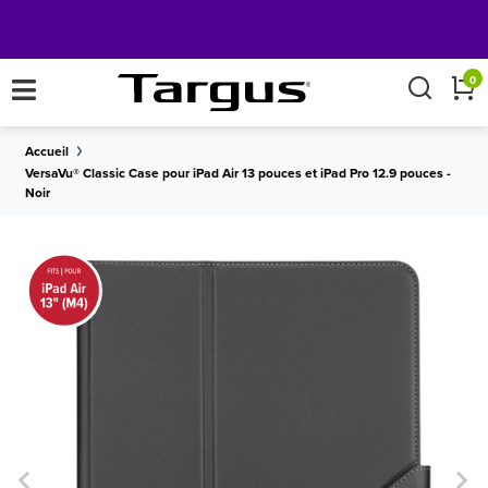
×
0
Accueil
VersaVu® Classic Case pour iPad Air 13 pouces et iPad Pro 12.9 pouces -
LIVRAISON
sur toutes les commandes de plus de 50
Noir
Obtenez
GRATUITE
€.