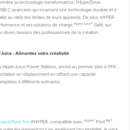
mière sa technologie transformatrice, l'HyperDrive.
USB-C avancées qui incarnent une technologie durable et à
ller au-delà des limites de leurs appareils. De plus, HYPER
HyperJuice®
rformance et ses solutions de charge
GaN, qui
divers besoins des professionnels de la création.
Juice : Alimentez votre créativité
s HyperJuice Power Stations, seront au premier plan à l'IFA -
imentation en déplacement en offrant une capacité
adaptées à différents scénarios.
Apple®
My®
HyperPack Pro
d'HYPER, compatible avec
Find
.
votre équipement tout en améliorant l'accessibilité, le pack