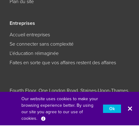
Plan du site
Entreprises
Accueil entreprises
Se connecter sans complexité
L'éducation réimaginée
Faites en sorte que vos affaires restent des affaires
Fourth Floor, One London Road, Staines-Upon-Thames,
Angleterre, TW18 4EX
Our website uses cookies to make your
browsing experience better. By using
Ok
american express
pomme payer
our site you agree to our use of
cookies.
Français
google pay
klarna
master
paypal
unionpay
visa