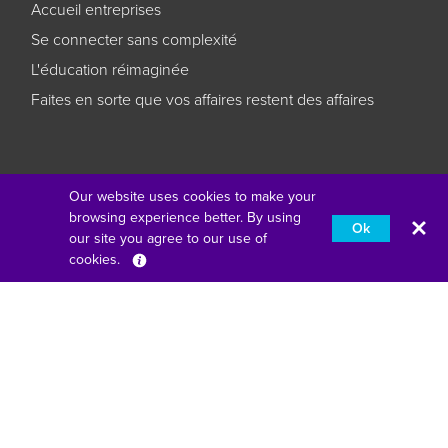
Accueil entreprises
Se connecter sans complexité
L'éducation réimaginée
Faites en sorte que vos affaires restent des affaires
Fourth Floor, One London Road, Staines-Upon-Thames,
Our website uses cookies to make your
Angleterre, TW18 4EX
browsing experience better. By using
Ok
our site you agree to our use of
american express
pomme payer
cookies.
Français
google pay
klarna
master
paypal
unionpay
visa