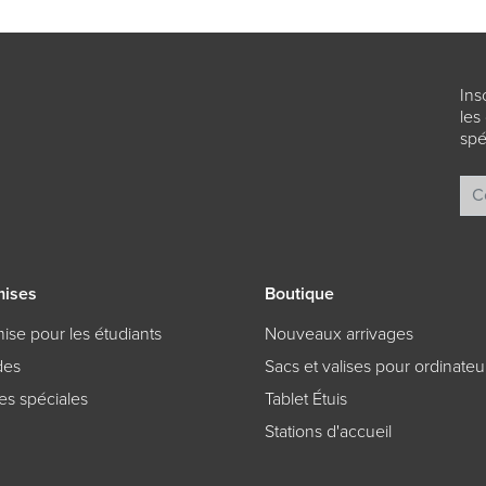
Ins
les
spé
ises
Boutique
ise pour les étudiants
Nouveaux arrivages
des
Sacs et valises pour ordinateu
res spéciales
Tablet Étuis
Stations d'accueil